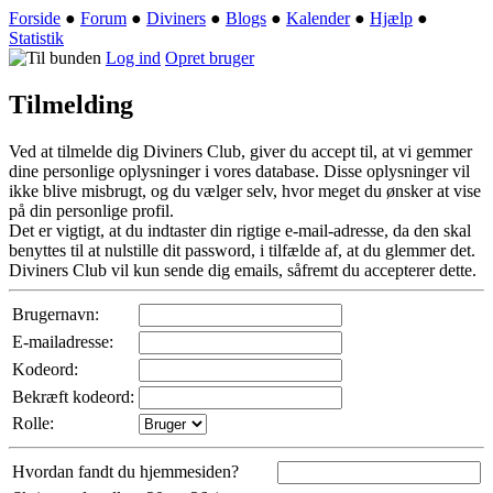
Forside
●
Forum
●
Diviners
●
Blogs
●
Kalender
●
Hjælp
●
Statistik
Log ind
Opret bruger
Tilmelding
Ved at tilmelde dig Diviners Club, giver du accept til, at vi gemmer
dine personlige oplysninger i vores database. Disse oplysninger vil
ikke blive misbrugt, og du vælger selv, hvor meget du ønsker at vise
på din personlige profil.
Det er vigtigt, at du indtaster din rigtige e-mail-adresse, da den skal
benyttes til at nulstille dit password, i tilfælde af, at du glemmer det.
Diviners Club vil kun sende dig emails, såfremt du accepterer dette.
Brugernavn:
E-mailadresse:
Kodeord:
Bekræft kodeord:
Rolle:
Hvordan fandt du hjemmesiden?